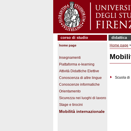
corso di studio
didattica
Home page
home page
Mobili
Insegnamenti
Piattaforma e-learning
Attività Didattiche Elettive
Scuola di
Conoscenza di altre lingue
Conoscenze informatiche
Orientamento
Sicurezza nei luoghi di lavoro
Stage e tirocini
Mobilità internazionale