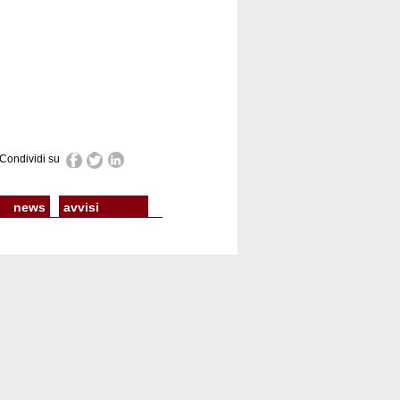
Condividi su
news
avvisi