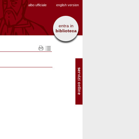
albo ufficiale
english version
entra in
biblioteca
SOL
-
Servizi
online