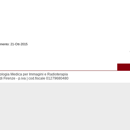
amento: 21-Ott-2015
iologia Medica per Immagini e Radioterapia
di Firenze - p.iva | cod.fiscale 01279680480